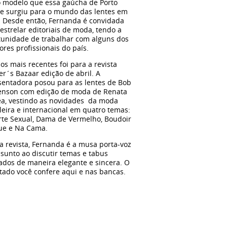
 modelo que essa gaúcha de Porto
re surgiu para o mundo das lentes em
. Desde então, Fernanda é convidada
estrelar editoriais de moda, tendo a
tunidade de trabalhar com alguns dos
res profissionais do país.
s mais recentes foi para a revista
r´s Bazaar edição de abril. A
sentadora posou para as lentes de Bob
enson com edição de moda de Renata
êa, vestindo as novidades da moda
leira e internacional em quatro temas:
rte Sexual, Dama de Vermelho, Boudoir
ue e Na Cama.
a revista, Fernanda é a musa porta-voz
sunto ao discutir temas e tabus
ados de maneira elegante e sincera. O
tado você confere aqui e nas bancas.