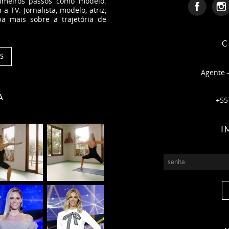
rimeiros passos como modelo.
 TV. Jornalista, modelo, atriz,
ba mais sobre a trajetória de
C
S
Agente 
A
+55
I