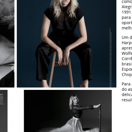
como
Aleg
1991
para 
opor
melho
Um do
Harpe
apre
Wolf
Corr
brasi
Espo
Chiq
Para 
do as
delic
resul