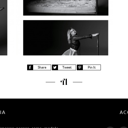
Share
Tweet
Pin It
Fernanda Lima
IA
AC