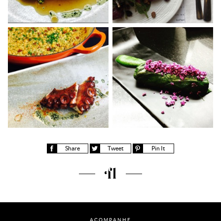
Share
Tweet
Pin It
Fernanda Lima
ACOMPANHE