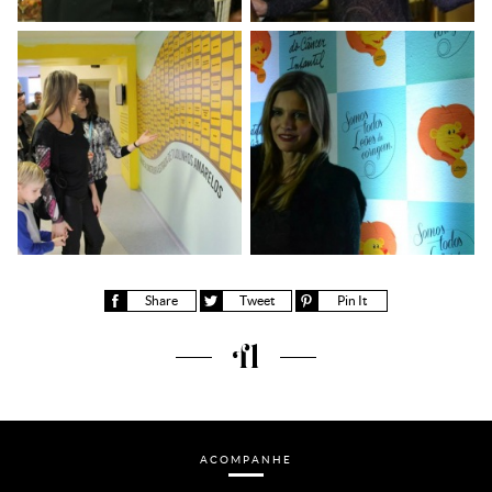
Share
Tweet
Pin It
Fernanda Lima
ACOMPANHE